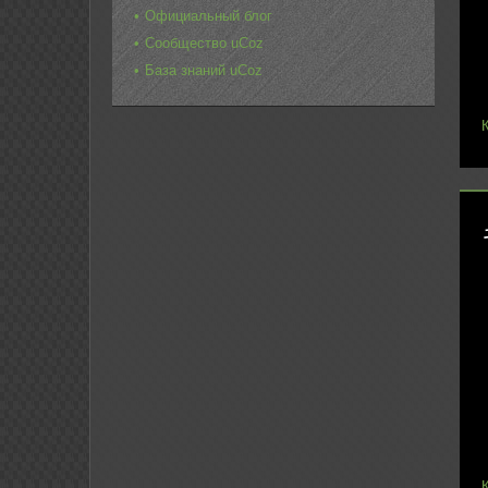
Официальный блог
Сообщество uCoz
База знаний uCoz