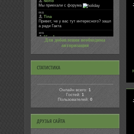
Для добавления необходима
авторизация
СТАТИСТИКА
Онлайн всего:
1
Гостей:
1
Пользователей:
0
ДРУЗЬЯ САЙТА