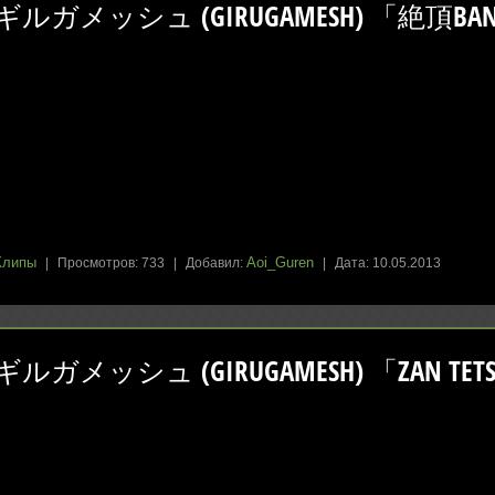
ギルガメッシュ (GIRUGAMESH) 「絶頂BANG
Клипы
Aoi_Guren
|
Просмотров:
733
|
Добавил:
|
Дата:
10.05.2013
ギルガメッシュ (GIRUGAMESH) 「ZAN TETS