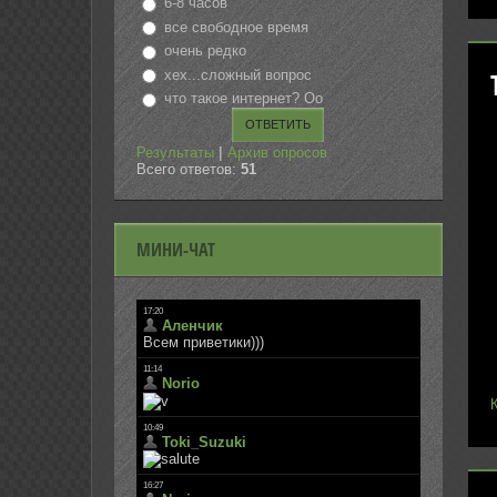
6-8 часов
все свободное время
очень редко
хех...сложный вопрос
что такое интернет? Оо
|
Результаты
Архив опросов
Всего ответов:
51
МИНИ-ЧАТ