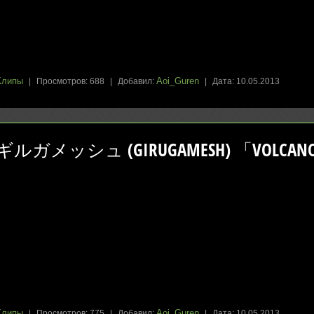
Клипы
Aoi_Guren
|
Просмотров:
688
|
Добавил:
|
Дата:
10.05.2013
ギルガメッシュ (GIRUGAMESH) 「VOLCANO」
Клипы
Aoi_Guren
|
Просмотров:
775
|
Добавил:
|
Дата:
10.05.2013