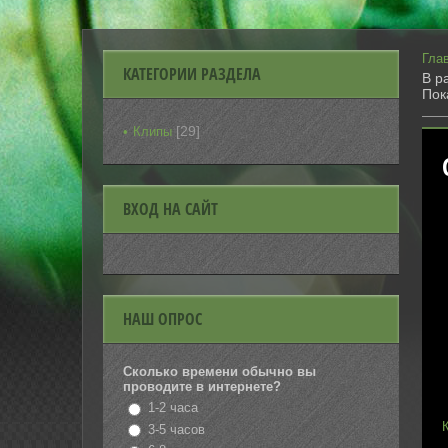
Гла
КАТЕГОРИИ РАЗДЕЛА
В р
Пок
[29]
Клипы
ВХОД НА САЙТ
НАШ ОПРОС
Сколько времени обычно вы
проводите в интернете?
1-2 часа
3-5 часов