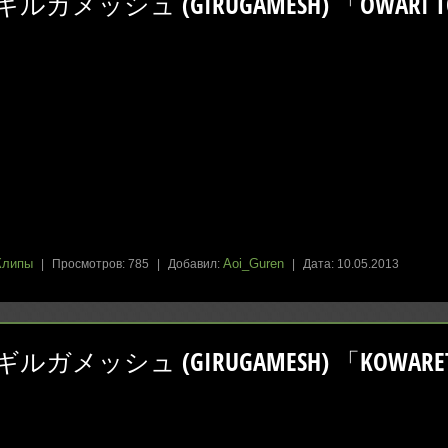
ギルガメッシュ (GIRUGAMESH) 「OWARI TO 
Клипы
Aoi_Guren
|
Просмотров:
785
|
Добавил:
|
Дата:
10.05.2013
ギルガメッシュ (GIRUGAMESH) 「KOWARETE 