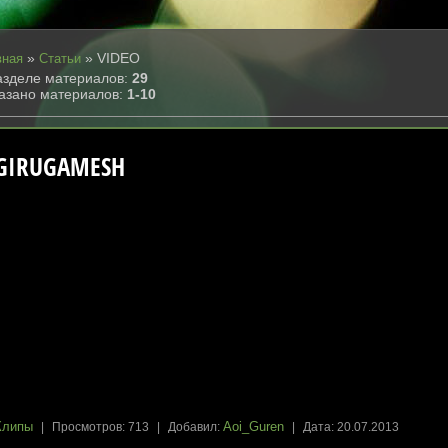
»
» VIDEO
вная
Статьи
азделе материалов
:
29
азано материалов
:
1-10
GIRUGAMESH
Клипы
Aoi_Guren
|
Просмотров:
713
|
Добавил:
|
Дата:
20.07.2013